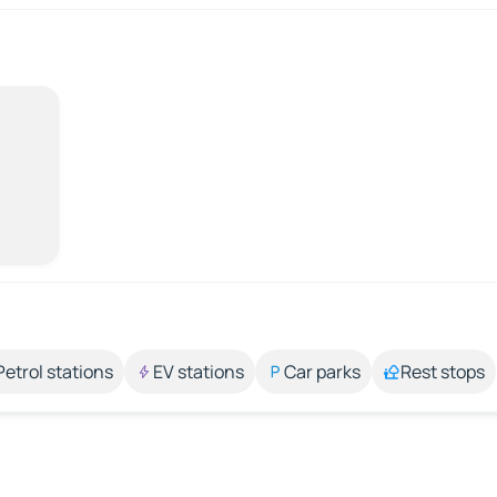
Petrol stations
EV stations
Car parks
Rest stops