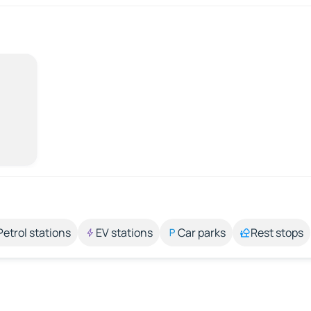
Petrol stations
EV stations
Car parks
Rest stops