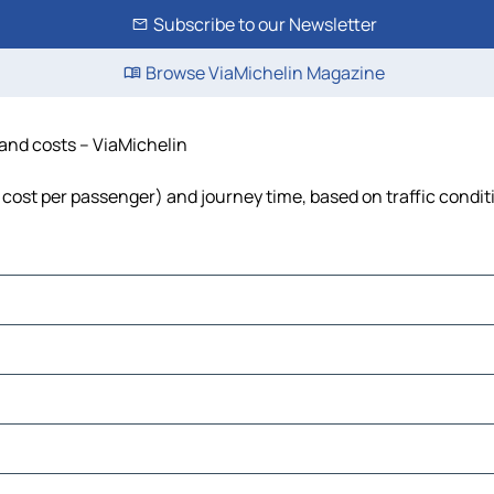
Subscribe to our Newsletter
Browse ViaMichelin Magazine
 and costs – ViaMichelin
l, cost per passenger) and journey time, based on traffic condit