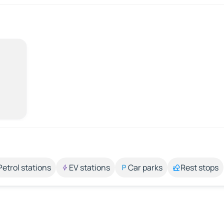
Petrol stations
EV stations
Car parks
Rest stops