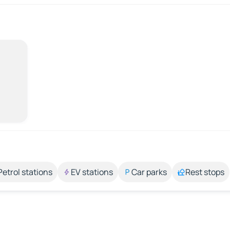
Petrol stations
EV stations
Car parks
Rest stops