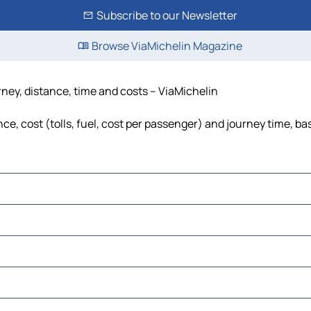
Subscribe to our Newsletter
Browse ViaMichelin Magazine
rney, distance, time and costs – ViaMichelin
e, cost (tolls, fuel, cost per passenger) and journey time, ba