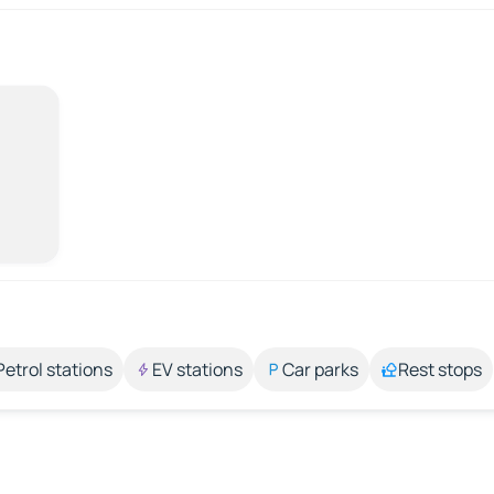
Petrol stations
EV stations
Car parks
Rest stops