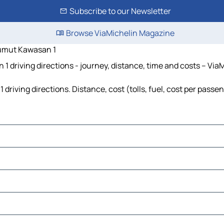
Subscribe to our Newsletter
Browse ViaMichelin Magazine
umut Kawasan 1
riving directions - journey, distance, time and costs – ViaM
ng directions. Distance, cost (tolls, fuel, cost per passeng
Panaga
 Negara Lumut Kawasan 2
ngai Taring
han Lumut