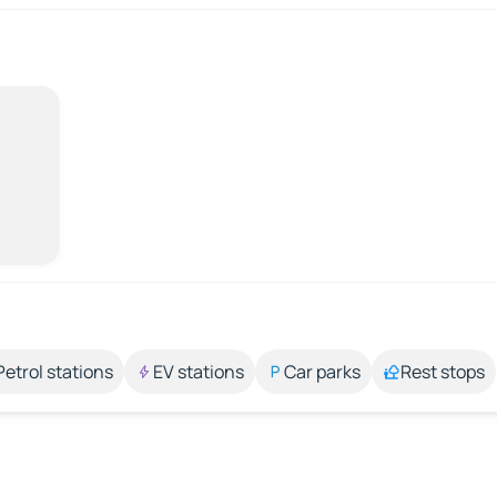
Petrol stations
EV stations
Car parks
Rest stops