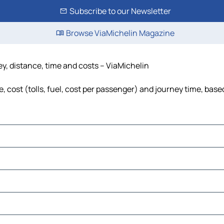
Subscribe to our Newsletter
Browse ViaMichelin Magazine
ey, distance, time and costs – ViaMichelin
, cost (tolls, fuel, cost per passenger) and journey time, based