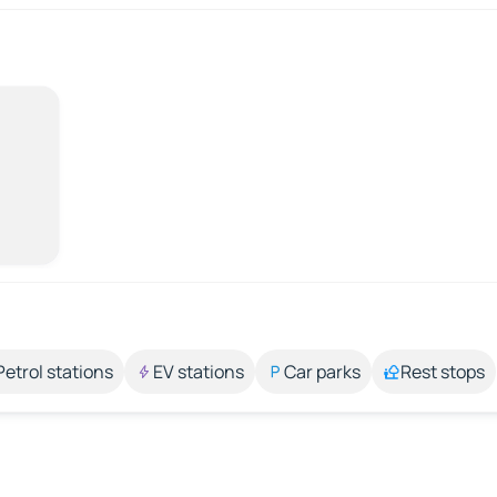
Petrol stations
EV stations
Car parks
Rest stops