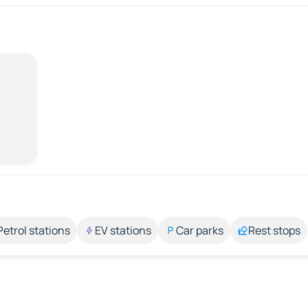
Petrol stations
EV stations
Car parks
Rest stops