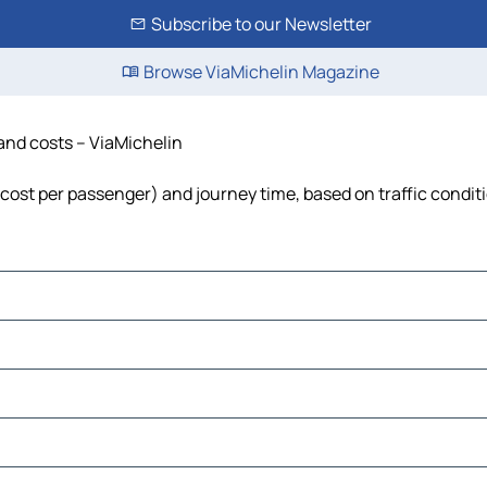
Subscribe to our Newsletter
Browse ViaMichelin Magazine
 and costs – ViaMichelin
l, cost per passenger) and journey time, based on traffic condit