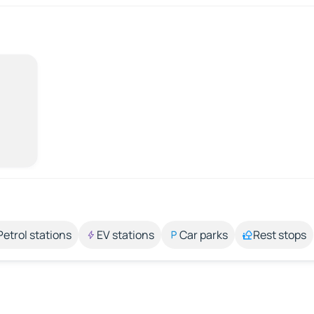
Petrol stations
EV stations
Car parks
Rest stops