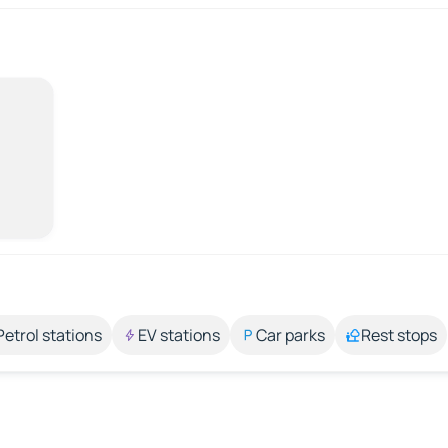
Petrol stations
EV stations
Car parks
Rest stops