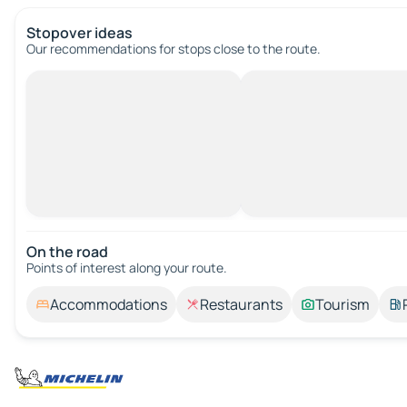
Stopover ideas
Our recommendations for stops close to the route.
On the road
Points of interest along your route.
Accommodations
Restaurants
Tourism