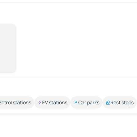
Petrol stations
EV stations
Car parks
Rest stops