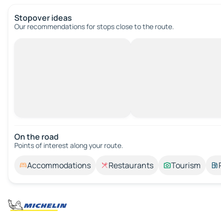
Stopover ideas
Our recommendations for stops close to the route.
On the road
Points of interest along your route.
Accommodations
Restaurants
Tourism