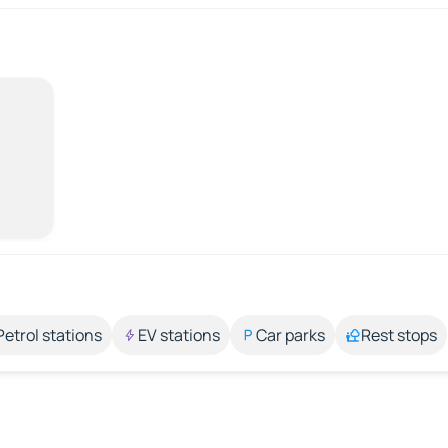
Petrol stations
EV stations
Car parks
Rest stops