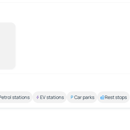
Petrol stations
EV stations
Car parks
Rest stops