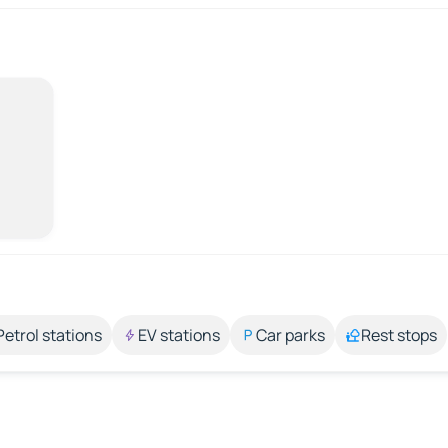
Petrol stations
EV stations
Car parks
Rest stops